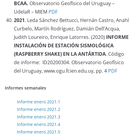
BCAA.
Observatorio Geofísico del Uruguay –
UdelaR – MIEM
PDF
2021
. Leda Sánchez Bettucci, Hernán Castro, Anahí
Curbelo, Martín Rodríguez, Damián Dell’Acqua,
Judith Loureiro, Enrique Latorres. (2020)
INFORME
INSTALACIÓN DE ESTACIÓN SISMOLÓGICA
(RASPBERRY SHAKE) EN LA ANTÁRTIDA
. Código
de informe: ID20200304. Observatorio Geofísico
del Uruguay, www.ogu.fcien.edu.uy, pp. 4
PDF
Informes semanales
Informe enero 2021.1
Informe enero 2021.2
Informe enero 2021.3
Informe enero 2021.4
Informe enero 2021.5