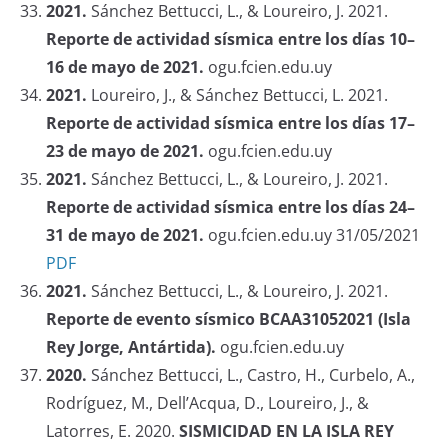
2021.
Sánchez Bettucci, L., & Loureiro, J. 2021.
Reporte de actividad sísmica entre los días 10–
16 de mayo de 2021.
ogu.fcien.edu.uy
2021.
Loureiro, J., & Sánchez Bettucci, L. 2021.
Reporte de actividad sísmica entre los días 17–
23 de mayo de 2021.
ogu.fcien.edu.uy
2021.
Sánchez Bettucci, L., & Loureiro, J. 2021.
Reporte de actividad sísmica entre los días 24–
31 de mayo de 2021.
ogu.fcien.edu.uy
31/05/2021
PDF
2021.
Sánchez Bettucci, L., & Loureiro, J. 2021.
Reporte de evento sísmico BCAA31052021 (Isla
Rey Jorge, Antártida).
ogu.fcien.edu.uy
2020.
Sánchez Bettucci, L., Castro, H., Curbelo, A.,
Rodríguez, M., Dell’Acqua, D., Loureiro, J., &
Latorres, E. 2020.
SISMICIDAD EN LA ISLA REY