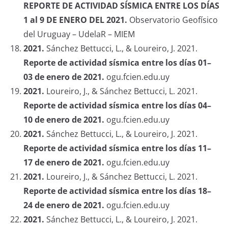
REPORTE DE ACTIVIDAD SÍSMICA ENTRE LOS DÍAS
1 al 9 DE ENERO DEL 2021.
Observatorio Geofísico
del Uruguay – UdelaR – MIEM
2021.
Sánchez Bettucci, L., & Loureiro, J. 2021.
Reporte de actividad sísmica entre los días 01–
03 de enero de 2021.
ogu.fcien.edu.uy
2021.
Loureiro, J., & Sánchez Bettucci, L. 2021.
Reporte de actividad sísmica entre los días 04–
10 de enero de 2021.
ogu.fcien.edu.uy
2021.
Sánchez Bettucci, L., & Loureiro, J. 2021.
Reporte de actividad sísmica entre los días 11–
17 de enero de 2021.
ogu.fcien.edu.uy
2021.
Loureiro, J., & Sánchez Bettucci, L. 2021.
Reporte de actividad sísmica entre los días 18–
24 de enero de 2021.
ogu.fcien.edu.uy
2021.
Sánchez Bettucci, L., & Loureiro, J. 2021.