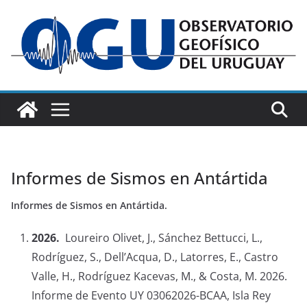
Saltar
al
contenido
Informes de Sismos en Antártida
Informes de Sismos en Antártida.
2026.
Loureiro Olivet, J., Sánchez Bettucci, L.,
Rodríguez, S., Dell’Acqua, D., Latorres, E., Castro
Valle, H., Rodríguez Kacevas, M., & Costa, M. 2026.
Informe de Evento UY 03062026-BCAA, Isla Rey