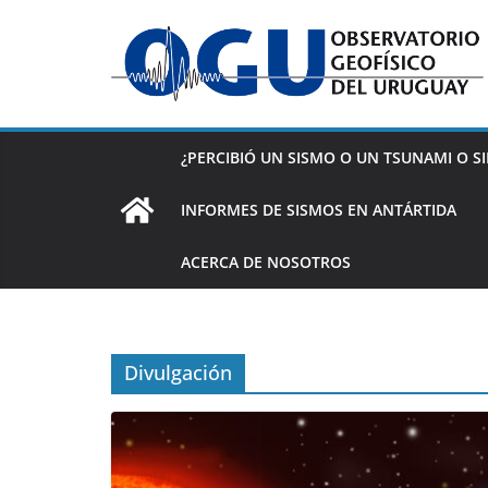
Saltar
al
contenido
¿PERCIBIÓ UN SISMO O UN TSUNAMI O SI
INFORMES DE SISMOS EN ANTÁRTIDA
ACERCA DE NOSOTROS
Divulgación