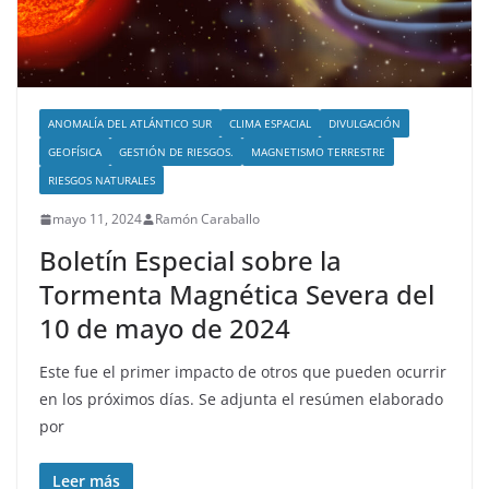
ANOMALÍA DEL ATLÁNTICO SUR
CLIMA ESPACIAL
DIVULGACIÓN
GEOFÍSICA
GESTIÓN DE RIESGOS.
MAGNETISMO TERRESTRE
RIESGOS NATURALES
mayo 11, 2024
Ramón Caraballo
Boletín Especial sobre la
Tormenta Magnética Severa del
10 de mayo de 2024
Este fue el primer impacto de otros que pueden ocurrir
en los próximos días. Se adjunta el resúmen elaborado
por
Leer más