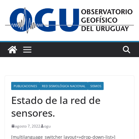
Saltar
al
contenido
PUBLICACIONES
RED SISMOLÓGICA NACIONAL
SISMOS
Estado de la red de
sensores.
agosto 7, 2022
ogu
[multilanguage_switcher layout=»drop-down-list»]